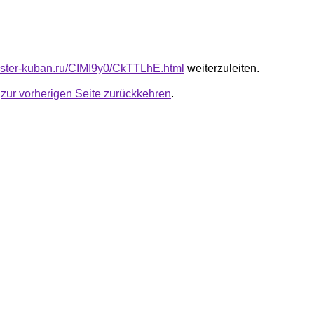
master-kuban.ru/CIMI9y0/CkTTLhE.html
weiterzuleiten.
u
zur vorherigen Seite zurückkehren
.