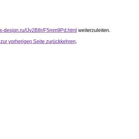
cus-design.ru/IJv2B8r/F5mm9Pd.html
weiterzuleiten.
u
zur vorherigen Seite zurückkehren
.