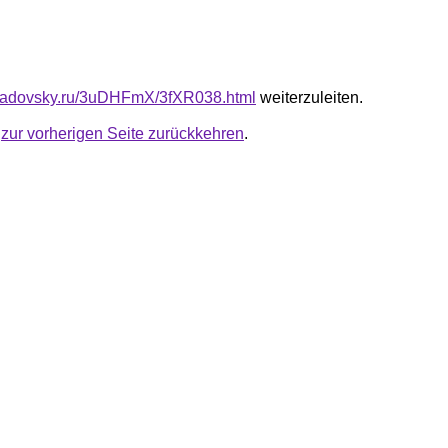
triadovsky.ru/3uDHFmX/3fXR038.html
weiterzuleiten.
u
zur vorherigen Seite zurückkehren
.