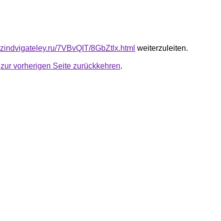
azindvigateley.ru/7VBvQIT/8GbZtlx.html
weiterzuleiten.
u
zur vorherigen Seite zurückkehren
.