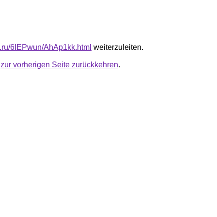
fb.ru/6IEPwun/AhAp1kk.html
weiterzuleiten.
u
zur vorherigen Seite zurückkehren
.