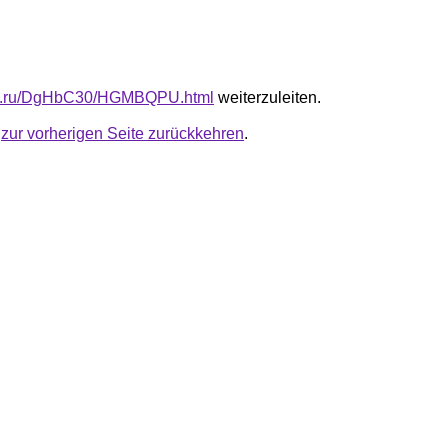
-fb.ru/DgHbC30/HGMBQPU.html
weiterzuleiten.
u
zur vorherigen Seite zurückkehren
.