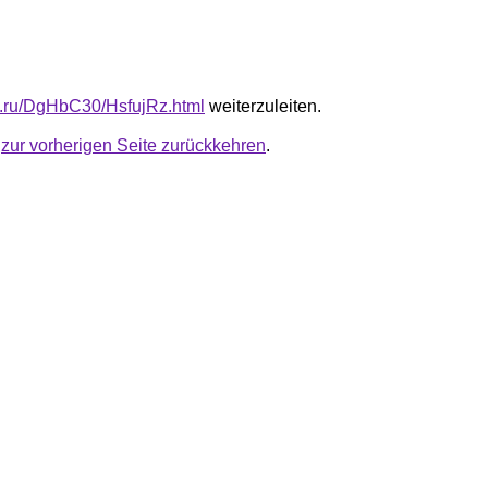
fb.ru/DgHbC30/HsfujRz.html
weiterzuleiten.
u
zur vorherigen Seite zurückkehren
.