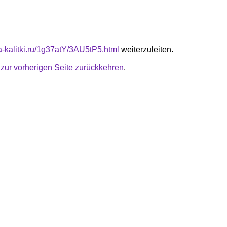
ta-kalitki.ru/1g37atY/3AU5tP5.html
weiterzuleiten.
u
zur vorherigen Seite zurückkehren
.