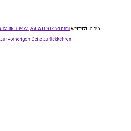
ta-kalitki.ru/4A5yA6x/1L9T45d.html
weiterzuleiten.
u
zur vorherigen Seite zurückkehren
.