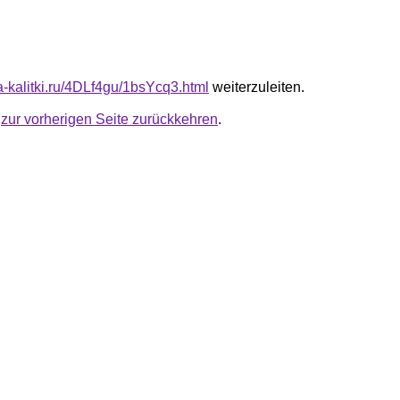
ta-kalitki.ru/4DLf4gu/1bsYcq3.html
weiterzuleiten.
u
zur vorherigen Seite zurückkehren
.