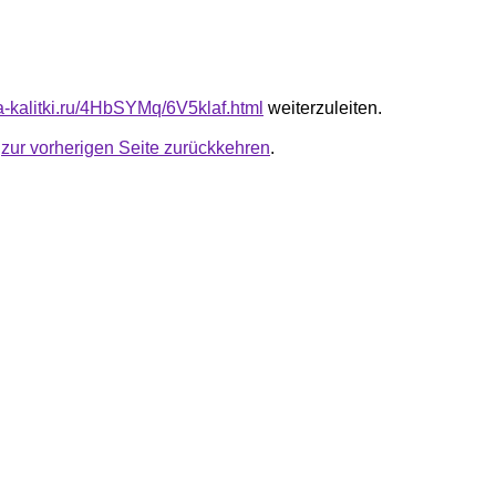
ta-kalitki.ru/4HbSYMq/6V5klaf.html
weiterzuleiten.
u
zur vorherigen Seite zurückkehren
.