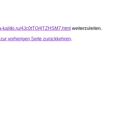
ota-kalitki.ru/4Jc0tTO/4TZHSM7.html
weiterzuleiten.
u
zur vorherigen Seite zurückkehren
.