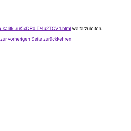
ta-kalitki.ru/5xDPdIE/4u2TCV4.html
weiterzuleiten.
u
zur vorherigen Seite zurückkehren
.