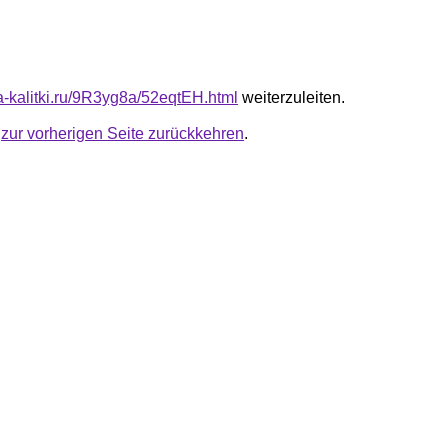
ta-kalitki.ru/9R3yg8a/52eqtEH.html
weiterzuleiten.
u
zur vorherigen Seite zurückkehren
.