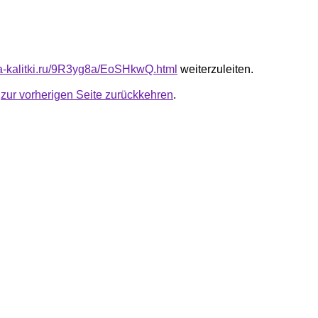
ota-kalitki.ru/9R3yg8a/EoSHkwQ.html
weiterzuleiten.
u
zur vorherigen Seite zurückkehren
.