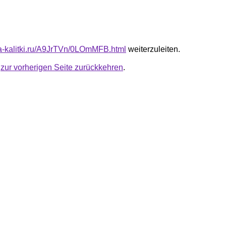
ota-kalitki.ru/A9JrTVn/0LOmMFB.html
weiterzuleiten.
u
zur vorherigen Seite zurückkehren
.