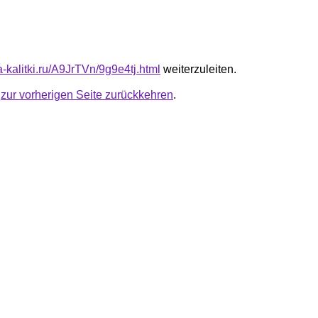
ta-kalitki.ru/A9JrTVn/9g9e4tj.html
weiterzuleiten.
u
zur vorherigen Seite zurückkehren
.