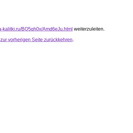
ota-kalitki.ru/BQ5qh0x/Amd6eJu.html
weiterzuleiten.
u
zur vorherigen Seite zurückkehren
.