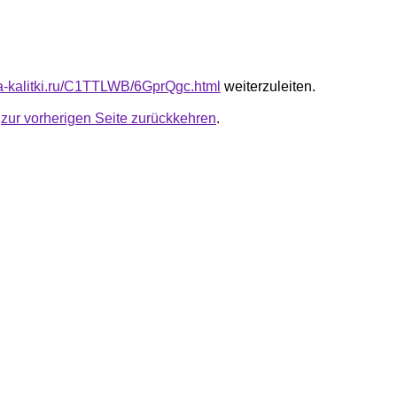
ota-kalitki.ru/C1TTLWB/6GprQgc.html
weiterzuleiten.
u
zur vorherigen Seite zurückkehren
.