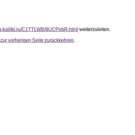
ota-kalitki.ru/C1TTLWB/8UCPebR.html
weiterzuleiten.
u
zur vorherigen Seite zurückkehren
.