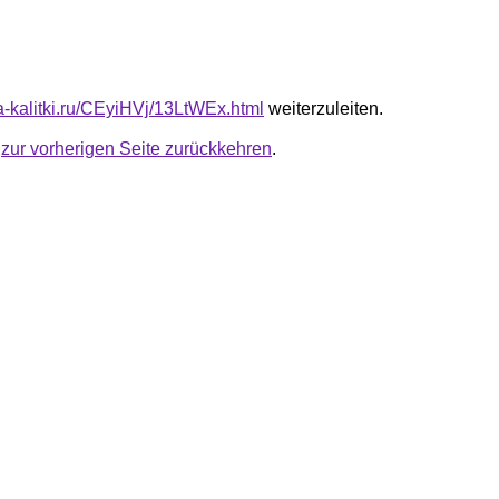
ta-kalitki.ru/CEyiHVj/13LtWEx.html
weiterzuleiten.
u
zur vorherigen Seite zurückkehren
.