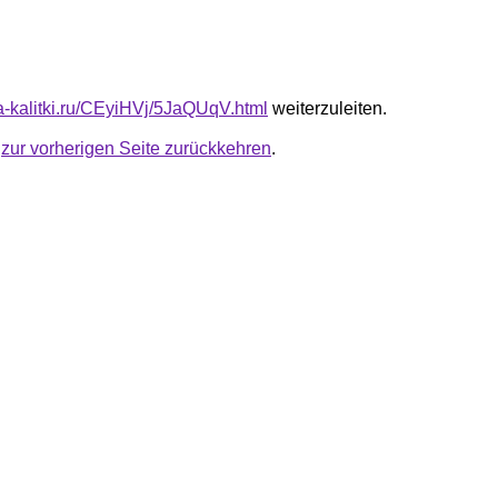
ta-kalitki.ru/CEyiHVj/5JaQUqV.html
weiterzuleiten.
u
zur vorherigen Seite zurückkehren
.