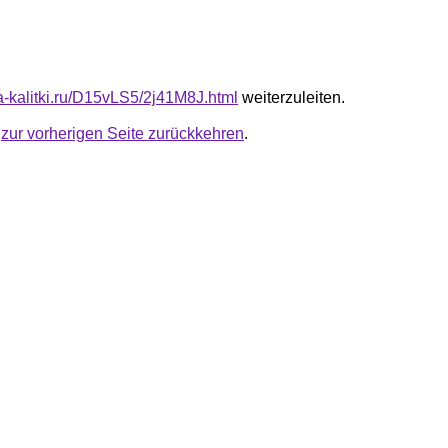
ta-kalitki.ru/D15vLS5/2j41M8J.html
weiterzuleiten.
u
zur vorherigen Seite zurückkehren
.