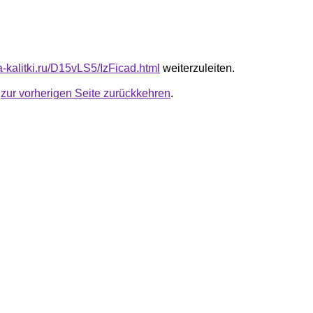
ta-kalitki.ru/D15vLS5/IzFicad.html
weiterzuleiten.
u
zur vorherigen Seite zurückkehren
.