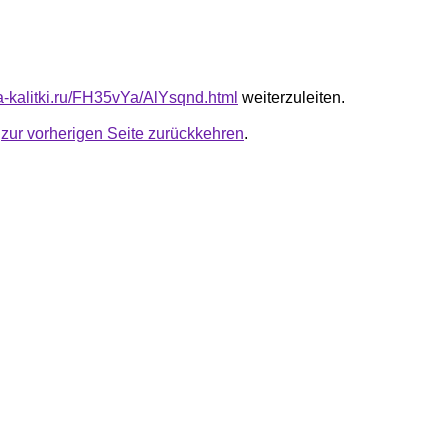
ta-kalitki.ru/FH35vYa/AlYsqnd.html
weiterzuleiten.
u
zur vorherigen Seite zurückkehren
.