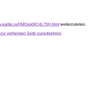
ta-kalitki.ru/HMOxp0I/CrtL75H.html
weiterzuleiten.
u
zur vorherigen Seite zurückkehren
.