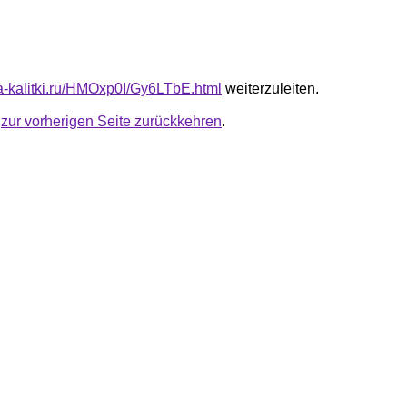
ota-kalitki.ru/HMOxp0I/Gy6LTbE.html
weiterzuleiten.
u
zur vorherigen Seite zurückkehren
.