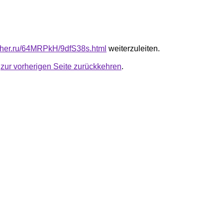
luther.ru/64MRPkH/9dfS38s.html
weiterzuleiten.
u
zur vorherigen Seite zurückkehren
.