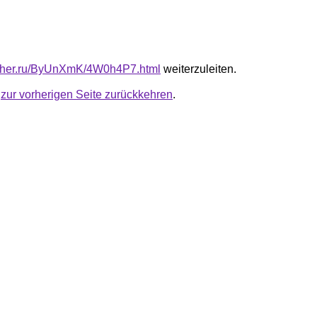
luther.ru/ByUnXmK/4W0h4P7.html
weiterzuleiten.
u
zur vorherigen Seite zurückkehren
.